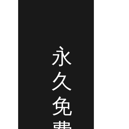
永
久
免