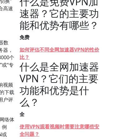
什么是免费VPN加
切换”
合高速
速器？它的主要功
能和优势有哪些？
免费
器数
如何评估不同全网加速器VPN的性价
务器，
比？
00个
什么是全网加速器
或“专
VPN？它们的主要
响视频
功能和优势是什
上的下载
么？
用户评
全
网络体
使用VPN观看视频时需要注意哪些安
。例
全问题？
N或