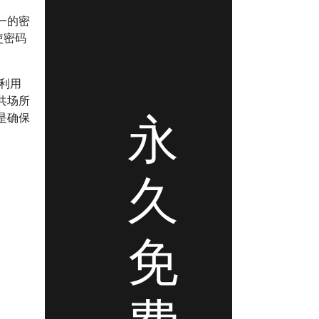
一的密
使密码
。利用
共场所
永
是确保
久
免