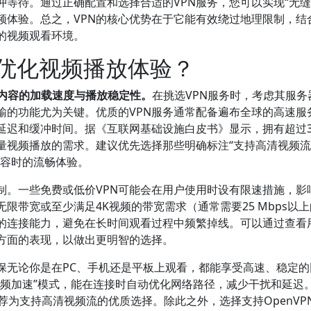
等待。通过正确配置和选择合适的VPN服务，您可以实现“无缝
频体验。总之，VPN的核心优势在于它能有效绕过地理限制，结
的视频观看环境。
以优化视频播放体验？
频内容的加载速度与播放稳定性。
在挑选VPN服务时，考虑其服务
输的功能尤为关键。优质的VPN服务通常配备遍布全球的高速服
迟和缓冲时间。据《互联网基础设施白皮书》显示，拥有超过30
量视频播放的需求。建议优先选择那些明确标注“支持高清视频流”
内容时的流畅体验。
制。一些免费或低价VPN可能会在用户使用时设有限速措施，影
限带宽或至少满足4K视频的带宽需求（通常需要25 Mbps以
定的连接能力，避免在长时间观看过程中频繁掉线。可以通过查看
放方面的表现，以做出更明智的选择。
保无论你是在PC、手机还是平板上观看，都能享受高速、稳定的
视频加速”模式，能在连接时自动优化网络路径，减少干扰和延迟
专家推荐为支持高清视频流的优质选择。除此之外，选择支持OpenVP