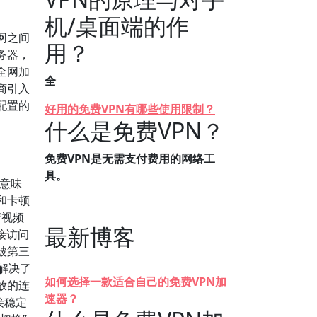
机/桌面端的作
网之间
用？
务器，
全网加
全
商引入
配置的
好用的免费VPN有哪些使用限制？
什么是免费VPN？
免费VPN是无需支付费用的网络工
具。
意味
和卡顿
清视频
最新博客
接访问
被第三
地解决了
如何选择一款适合自己的免费VPN加
放的连
速器？
接稳定