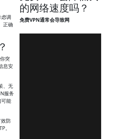
的网络速度吗？
考虑调
免费VPN通常会导致网
。正确
？
助你突
信息安
策、无
PN服务
们可能
有效防
TP。